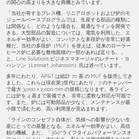
の関心の高まりを大きな商機とみています。
「当社が有するプレス機、リニアロボットおよび炉のモ
ジュールベースプログラムでは、生産する部品の種類に
は関係なく、どのような場合も、最適なラインを開発で
きる。大型部品の製造については、電気を利用した、エ
ネルギー効率がよい、コンパクトな多段炉が非常に好適
種だ。当社の多段炉（MLF）を使えば、従来のローラー
ヒース炉に必要な敷地面積の一部があれば足りる。」
と、Line Solutions ビジネスマネージャのレナート・ヨ
ハンソン（Lennart Johansson）氏は述べています。
多年にわたり、AP&T は総計 70 基 の MLF を販売してき
ました。これらは現在第3世代にあたり、7 のチャンバー
で最大 3,000 x 2,000 mm の規模になります。各ライン
には炉を 4 基まで装備でき、非常に柔軟な対応が可能で
す。また、炉には可動部品が少なく、メンテナンスが最
小限で済むため、高い利用度が見込まれます。
「ラインのコンセプト自体が、気候への影響が少ない生
産にとっての基盤となる。エネルギー効率がよい、高信
頼の機械、また、「360°ライフタイムパフォーマンスオ