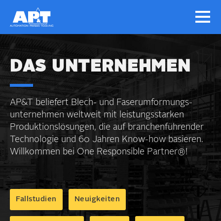
DAS UNTER­NEHMEN
AP&T beliefert Blech- und Faser­umformungs­
unter­nehmen welt­weit mit leistungs­starken
Produktions­lösungen, die auf branchen­führender
Technologie und 60 Jahren Know-how basieren.
Will­kommen bei One Responsible Partner®!
Fallstudien
Neuigkeiten