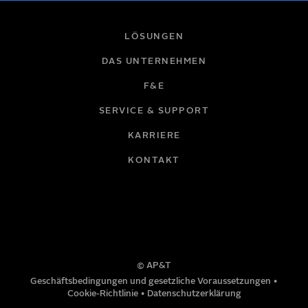
IHR NAME
LÖSUNGEN
DAS UNTERNEHMEN
F&E
E-MAIL
SERVICE & SUPPORT
KARRIERE
FIRMA
KONTAKT
TITEL
© AP&T
TELEFONNUMMER
Geschäftsbedingungen und gesetzliche Voraussetzungen
•
Cookie-Richtlinie
•
Datenschutzerklärung