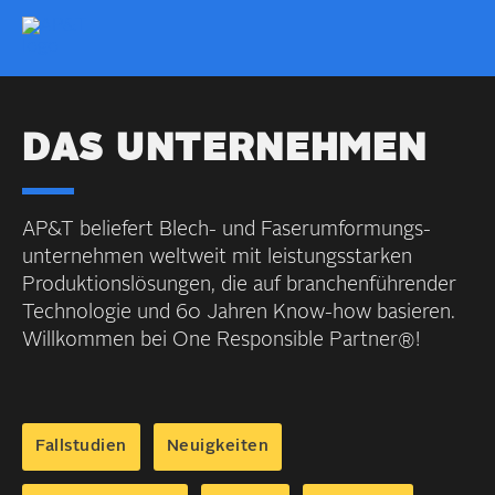
DAS UNTER­NEHMEN
AP&T beliefert Blech- und Faser­umformungs­
unter­nehmen welt­weit mit leistungs­starken
Produktions­lösungen, die auf branchen­führender
Technologie und 60 Jahren Know-how basieren.
Will­kommen bei One Responsible Partner®!
Fallstudien
Neuigkeiten