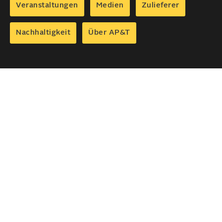
Veranstaltungen
Medien
Zulieferer
Nachhaltigkeit
Über AP&T
Wir sind One Responsible
®
Partner
Als One Responsible Partner tragen wir kurz-
und langfristig zur Geschäfts­entwicklung
unserer Kunden bei. Mit unserem branchen­
führendem Know-how, innovativer