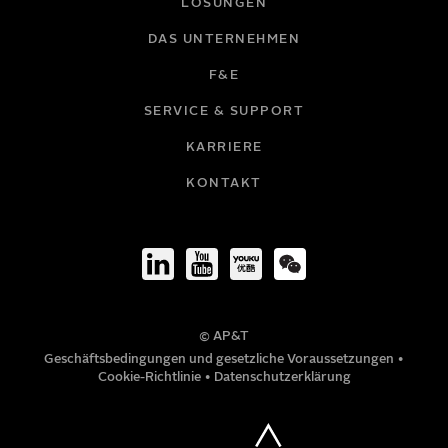
LÖSUNGEN
DAS UNTERNEHMEN
F&E
E-MAIL
SERVICE & SUPPORT
KARRIERE
FIRMA
KONTAKT
TITEL
© AP&T
TELEFONNUMMER
Geschäftsbedingungen und gesetzliche Voraussetzungen
•
Cookie-Richtlinie
•
Datenschutzerklärung
MITTEILUNG