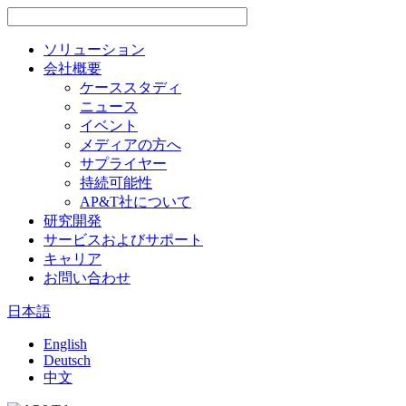
ソリューション
会社概要
ケーススタディ
ニュース
イベント
メディアの方へ
サプライヤー
持続可能性
AP&T社について
研究開発
サービスおよびサポート
キャリア
お問い合わせ
日本語
English
Deutsch
中文