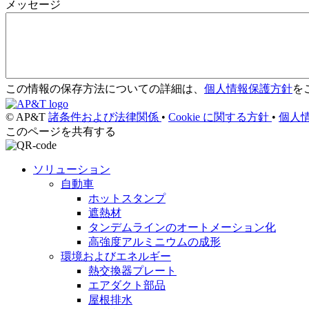
メッセージ
この情報の保存方法についての詳細は、
個人情報保護方針
を
© AP&T
諸条件および法律関係
•
Cookie に関する方針
•
個人
このページを共有する
ソリューション
自動車
ホットスタンプ
遮熱材
タンデムラインのオートメーション化
高強度アルミニウムの成形
環境およびエネルギー
熱交換器プレート
エアダクト部品
屋根排水