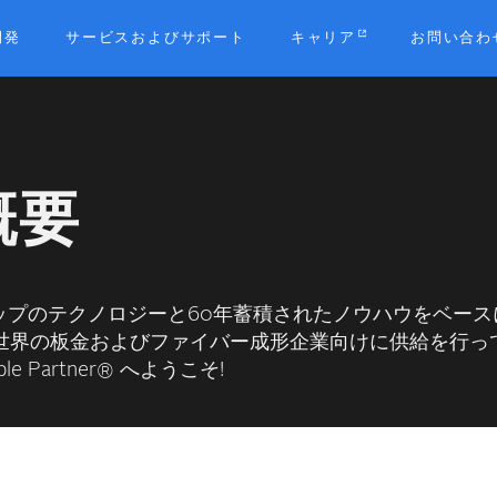
開発
サービスおよびサポート
キャリア
お問い合わ
b
概要
トップのテクノロジーと60年蓄積されたノウハウをベー
世界の板金およびファイバー成形企業向けに供給を行っ
ble Partner® へようこそ!