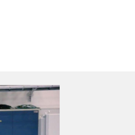
®
ble Partner
です
tner として、当社は、短期および長期に渡ってお
ます。業界トップの専門知識、革新的なテ
への熱意を糧に、当社は、優れたライフタ
ための最高条件を提供します。