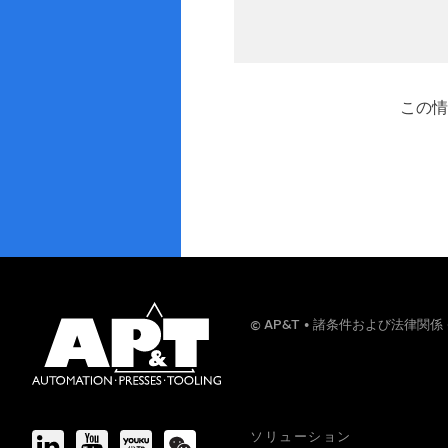
この情
© AP&T
諸条件および法律関係
ソリューション