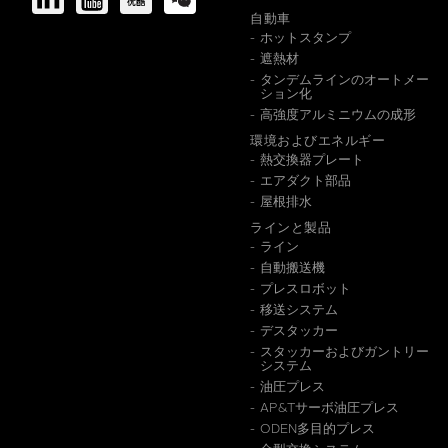
自動車
ホットスタンプ
遮熱材
タンデムラインのオートメー
ション化
高強度アルミニウムの成形
環境およびエネルギー
熱交換器プレート
エアダクト部品
屋根排水
ラインと製品
ライン
自動搬送機
プレスロボット
移送システム
デスタッカー
スタッカーおよびガントリー
システム
油圧プレス
AP&Tサーボ油圧プレス
ODEN多目的プレス