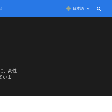
せ
日本語
English
Deutsch
中文
スに、高性
ていま