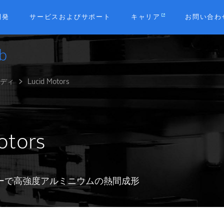
開発
サービスおよびサポート
キャリア
お問い合わ
b
タディ
Lucid Motors
otors
ーで高強度アルミニウムの熱間成形