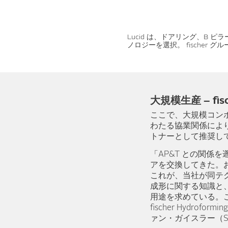
Lucid は、ドアリング、B
ノロジーを選択。 fischer グ
大規模生産 – fi
ここで、大規模コン
わたる協業関係により、
トナーとして推奨し
「AP&T との関係
アを交換してきた。お
これが、当社が同テ
成形に関する知識と
用途を求めている。こ
fischer Hydro
ァン・ガイスラー（Stef