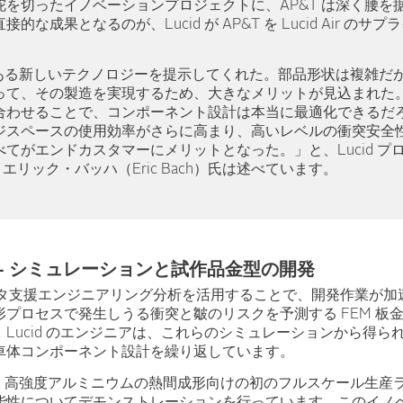
舵を切ったイノベーションプロジェクトに、AP&T は深く腰を
な成果となるのが、Lucid が AP&T を Lucid Air の
来のある新しいテクノロジーを提示してくれた。部品形状は複雑だ
って、その製造を実現するため、大きなメリットが見込まれた
合わせることで、コンポーネント設計は本当に最適化できるだ
ジスペースの使用効率がさらに高まり、高いレベルの衝突安全
てがエンドカスタマーにメリットとなった。」と、Lucid プ
 エリック・バッハ（Eric Bach）氏は述べています。
– シミュレーションと試作品金型の開発
ータ支援エンジニアリング分析を活用することで、開発作業が加速
プロセスで発生しうる衝突と皺のリスクを予測する FEM 板
Lucid のエンジニアは、これらのシミュレーションから得ら
車体コンポーネント設計を繰り返しています。
 は、高強度アルミニウムの熱間成形向けの初のフルスケール生産
能性についてデモンストレーションを行っています。このイノ