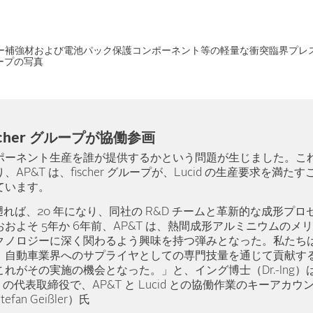
 ピラー補強材および電池パック保護コンポーネント等の軽量な衝突臨界プレス
ループの写真
scher グループが協働参画
ポーネント生産を誰が提供するかという問題が生じました。こ
AP&T は、fischer グループが、Lucid の生産要求を満
ています。
を遡れば、20 年になり、同社の R&D チームと革新的な成形プ
およそ 5年か 6年前、AP&T は、熱間成形アルミニウムのメ
クノロジーに深く関わるよう興味を持つ弾みとなった。私たち
、自動車業界へのサプライヤとしての専門技量を通じて貢献す
れがその実施の機会となった。」と、イング博士（Dr.-Ing
forming の代表取締役で、AP&T と Lucid との協働作業のキー
an Geißler）氏