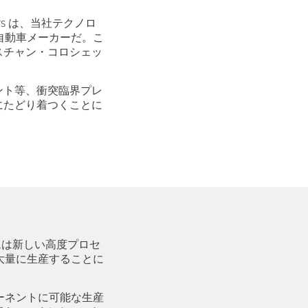
rs は、当社テクノロ
自動車メーカーだ。こ
スチャン・コロシェッ
ネント等、衝突臨界プレ
にたどり着つくことに
ームは新しい高度プロセ
大量に生産することに
ーネントに可能な生産