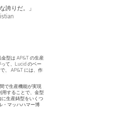
な誇りだ。」
tian
型は AP&T の生産
て、Lucid のベー
、 AP&T には、作
期間で生産機能が実現
利用することで、金型
内に生産鋳型をいくつ
ケル・マッハハマー博